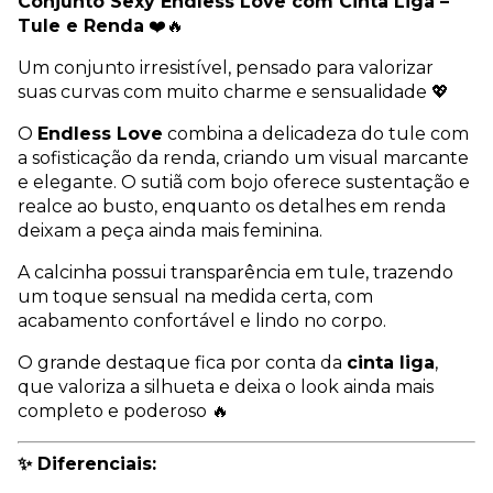
Conjunto Sexy Endless Love com Cinta Liga –
Tule e Renda
❤️🔥
Um conjunto irresistível, pensado para valorizar
suas curvas com muito charme e sensualidade 💖
O
Endless Love
combina a delicadeza do tule com
a sofisticação da renda, criando um visual marcante
e elegante. O sutiã com bojo oferece sustentação e
realce ao busto, enquanto os detalhes em renda
deixam a peça ainda mais feminina.
A calcinha possui transparência em tule, trazendo
um toque sensual na medida certa, com
acabamento confortável e lindo no corpo.
O grande destaque fica por conta da
cinta liga
,
que valoriza a silhueta e deixa o look ainda mais
completo e poderoso 🔥
✨ Diferenciais: