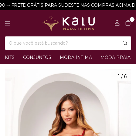
 ➝ FRETE GRÁTIS PARA SUDESTE NAS COMPRAS ACIMA DE R
0
KITS
CONJUNTOS
MODA ÍNTIMA
MODA PRAIA
1
/
6